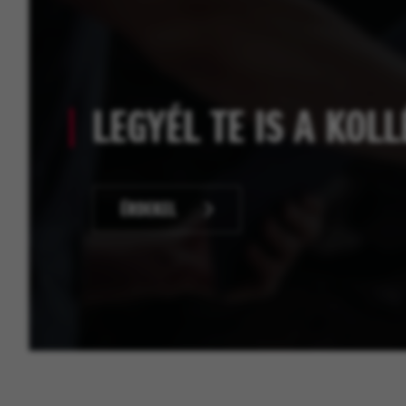
LEGYÉL TE IS A KOL
ÉRDEKEL