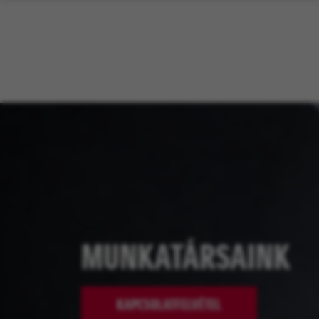
MUNKATÁRSAINK
KAPCSOLATFELVÉTEL