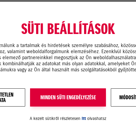
SÜTI BEÁLLÍTÁSOK
ználunk a tartalmak és hirdetések személyre szabásához, közöss
Marlok Ábris
hoz, valamint weboldalforgalmunk elemzéséhez. Ezenkívül közös
Munkafelvevő / Garanciális
s elemező partnereinkkel megosztjuk az Ön weboldalhasználatr
ügyintéző
ik kombinálhatják az adatokat más olyan adatokkal, amelyeket 
zámukra vagy az Ön által használt más szolgáltatásokból gyűjtötte
+36-20-772-0109
marlok.abris@suzukivilag.hu
TETLEN
MINDEN SÜTI ENGEDÉLYEZÉSE
MÓDOSÍT
ATA
Harangozó József
A kezelt sütikről részletesen
itt
olvashatsz
Alkatrész kereskedelem